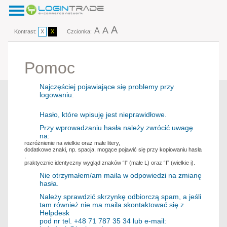
A
A
A
Kontrast:
X
X
Czcionka:
Pomoc
Najczęściej pojawiające się problemy przy
logowaniu:
Hasło, które wpisuję jest nieprawidłowe.
Przy wprowadzaniu hasła należy zwrócić uwagę
na:
rozróżnienie na wielkie oraz małe litery,
dodatkowe znaki, np. spacja, mogące pojawić się przy kopiowaniu hasła
,
praktycznie identyczny wygląd znaków “l” (małe L) oraz “I” (wielkie i).
Nie otrzymałem/am maila w odpowiedzi na zmianę
hasła.
Należy sprawdzić skrzynkę odbiorczą spam, a jeśli
tam również nie ma maila skontaktować się z
Helpdesk
pod nr tel. +48 71 787 35 34 lub e-mail: