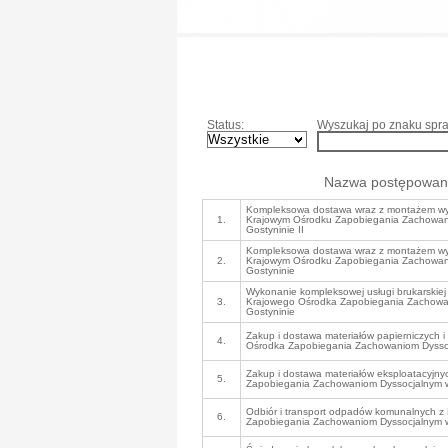
Status:
Wyszukaj po znaku spra
Nazwa postępowan
Kompleksowa dostawa wraz z montażem wy
1.
Krajowym Ośrodku Zapobiegania Zachowan
Gostyninie II
Kompleksowa dostawa wraz z montażem wy
2.
Krajowym Ośrodku Zapobiegania Zachowan
Gostyninie
Wykonanie kompleksowej usługi brukarskiej
3.
Krajowego Ośrodka Zapobiegania Zachowa
Gostyninie
Zakup i dostawa materiałów papierniczych i
4.
Ośrodka Zapobiegania Zachowaniom Dyssoc
Zakup i dostawa materiałów eksploatacyjn
5.
Zapobiegania Zachowaniom Dyssocjalnym w
Odbiór i transport odpadów komunalnych z
6.
Zapobiegania Zachowaniom Dyssocjalnym w