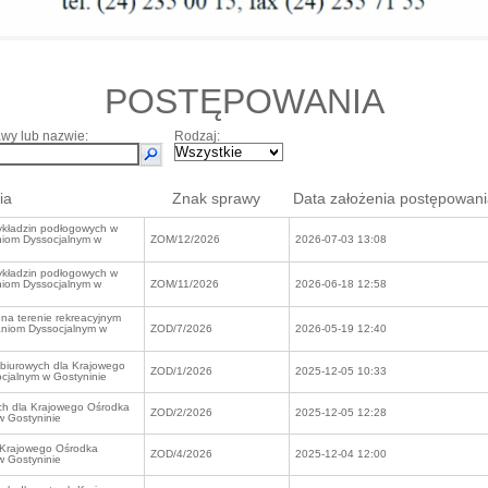
POSTĘPOWANIA
wy lub nazwie:
Rodzaj:
ia
Znak sprawy
Data założenia postępowani
kładzin podłogowych w
iom Dyssocjalnym w
ZOM/12/2026
2026-07-03 13:08
kładzin podłogowych w
iom Dyssocjalnym w
ZOM/11/2026
2026-06-18 12:58
 na terenie rekreacyjnym
niom Dyssocjalnym w
ZOD/7/2026
2026-05-19 12:40
 biurowych dla Krajowego
ZOD/1/2026
2025-12-05 10:33
jalnym w Gostyninie
ych dla Krajowego Ośrodka
ZOD/2/2026
2025-12-05 12:28
 Gostyninie
 Krajowego Ośrodka
ZOD/4/2026
2025-12-04 12:00
 Gostyninie