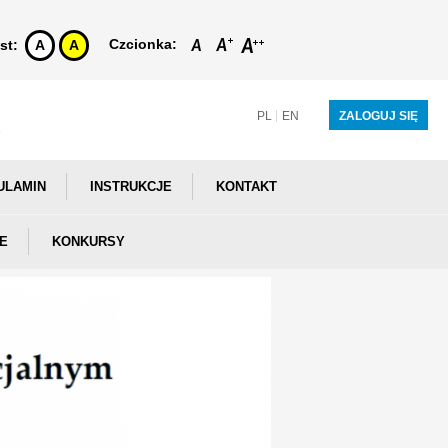
Czcionka:
st:
A
A
PL
EN
ZALOGUJ SIĘ
ULAMIN
INSTRUKCJE
KONTAKT
E
KONKURSY