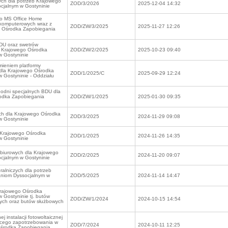
ych dla potrzeb Krajowego
ZOD/3/2026
2025-12-04 14:32
jalnym w Gostyninie
go MS Office Home
 komputerowych wraz z
ZOD/ZW/3/2025
2025-11-27 12:26
go Ośrodka Zapobiegania
BDU oraz swetrów
y Krajowego Ośrodka
ZOD/ZW/2/2025
2025-10-23 09:40
 Gostyninie
mieniem platformy
 dla Krajowego Ośrodka
ZOD/1/2025/C
2025-09-29 12:24
Gostyninie - Oddziału
podni specjalnych BDU dla
odka Zapobiegania
ZOD/ZW/1/2025
2025-01-30 09:35
ych dla Krajowego Ośrodka
ZOD/3/2025
2024-11-29 09:08
 Gostyninie
 Krajowego Ośrodka
ZOD/1/2025
2024-11-26 14:35
 Gostyninie
 biurowych dla Krajowego
ZOD/2/2025
2024-11-20 09:07
jalnym w Gostyninie
alniczych dla potrzeb
niom Dyssocjalnym w
ZOD/5/2025
2024-11-14 14:47
Krajowego Ośrodka
Gostyninie tj. butów
ZOD/ZW/1/2024
2024-10-15 14:54
ych oraz butów służbowych
 instalacji fotowoltaicznej
ącego zapotrzebowania w
ZOD/7/2024
2024-10-11 12:25
Ośrodka Zapobiegania