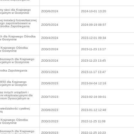
ny sieci dla Krajowego
ZOD/6/2024
2024-10-01 13:20
jalnym w Gostyninie
instalacji fotowoltaicznej
cego zapotrzebowani w
ZOD/5/2024
2024-09-19 08:57
Ośrodka Zapobiegania
ych dla Krajowego Ośrodka
ZOD/4/2024
2023-12-01 09:34
 Gostyninie
a Krajowego Ośrodka
ZOD/2/2024
2023-11-23 13:17
 Gostyninie
 biurowych dla Krajowego
ZOD/3/2024
2023-11-23 13:45
jalnym w Gostyninie
środka Zapobiegania
ZOD/1/2024
2023-11-17 13:47
R650 dla Krajowego
ZOD/8/2023
2023-04-04 12:18
cjalnym w Gostynin
az innych urządzeń i
mi eksploatacyjnymi dla
ZOD/7/2023
2023-02-16 09:01
niom Dyssocjalnym w
edzialności cywilnej
ZOD/6/2023
2023-01-12 12:48
zą
a Krajowego Ośrodka
ZOD/2/2023
2022-11-25 11:08
 Gostyninie
 biurowych dla Krajowego
ZOD/3/2023
2022-11-25 10:23