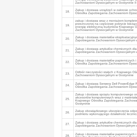
Zachowaniom Dyssocjalnym w Gostyninie II
Zakup i dostawa urządzeń w zakresie ochro
18.
Ośrodka Zapobiegania Zachowaniom Dyssoc
zakup i dostawa wraz z montażem kompletnej 
przeznczonej na częściowe pokrycie bieżą
19.
energię elektryczną budynków Krajowego 
Zachowaniom Dyssocjalnym w Gostyninie
Zakup i dostawa materiałów eksploatacyjn
20.
Zapobiegania Zachowaniom Dyssocjalnym w
Zakup i dostawa artykułów chemicznych dl
21.
Zapobiegania Zachowaniom Dyssocjalnym w
Zakup i dostawa materiałów papierniczych i
22.
Ośrodka Zapobiegania Zachowaniom Dyssoc
Odbiór nieczystości stałych z Krajowego O
23.
Zachowaniom Dyssocjalnym w Gostyninie
Zakup i dostawa Serwera Dell PowerEdge 
24.
Ośrodka Zapobiegania Zachowaniom Dysso
Zakup i dostawa sprzętu komputerowego or
akcesoriów komputerowych wraz z materiała
25.
Krajowego Ośrodka Zapobiegania Zachowa
Gostyninie
Zakup obowiązkowego ubezpieczenia odpowi
26.
podmiotu wykonującego działalność lecznic
Zakup i dostawa artykułów chemicznych dl
27.
Zapobiegania Zachowaniom Dyssocjalnym w
Zakup i dostawa materiałów papierniczych i
28.