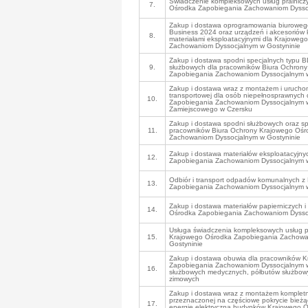
Świadczenie kompleksowych usług pralnicz
7.
Ośrodka Zapobiegania Zachowaniom Dyssoc
Zakup i dostawa oprogramowania biurowe
Business 2024 oraz urządzeń i akcesoriów
8.
materiałami eksploatacyjnymi dla Krajowe
Zachowaniom Dyssocjalnym w Gostyninie
Zakup i dostawa spodni specjalnych typu 
9.
służbowych dla pracowników Biura Ochron
Zapobiegania Zachowaniom Dyssocjalnym w
Zakup i dostawa wraz z montażem i urucho
transportowej dla osób niepełnosprawnych
10.
Zapobiegania Zachowaniom Dyssocjalnym w 
Zamiejscowego w Czersku
Zakup i dostawa spodni służbowych oraz s
11.
pracowników Biura Ochrony Krajowego Ośr
Zachowaniom Dyssocjalnym w Gostyninie
Zakup i dostawa materiałów eksploatacyjn
12.
Zapobiegania Zachowaniom Dyssocjalnym w
Odbiór i transport odpadów komunalnych z
13.
Zapobiegania Zachowaniom Dyssocjalnym w
Zakup i dostawa materiałów papierniczych i
14.
Ośrodka Zapobiegania Zachowaniom Dyssoc
Usługa świadczenia kompleksowych usług pr
15.
Krajowego Ośrodka Zapobiegania Zachowa
Gostyninie
Zakup i dostawa obuwia dla pracowników 
Zapobiegania Zachowaniom Dyssocjalnym w 
16.
służbowych medycznych, półbutów służbow
zimowych
Zakup i dostawa wraz z montażem kompletnej
przeznaczonej na częściowe pokrycie bież
17.
energię elektryczną budynków Krajowego 